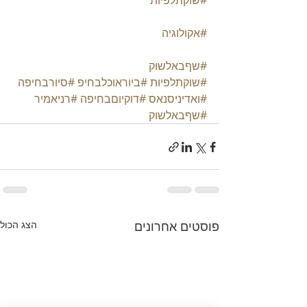
#שוקתלפיות
#אקולוגיה
#שףבאלשוק
#שוקתלפיות
#ביוראוכלבחיפ
#סיורבחיפה
#ואדיניסנאס
#דוקיוםבחיפה
#רניאמיר
#שףבאלשוק
פוסטים אחרונים
הצג הכול