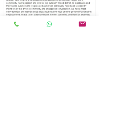
צרו קשר
רני אמיר
פרדס חנה​ מגד 22