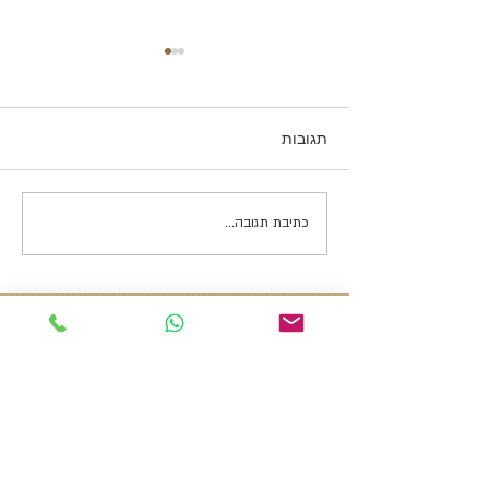
תגובות
הרצון והיכולת להשפיע
כתיבת תגובה...
צרו קשר
רני אמיר
פרדס חנה​ מגד 22
050-8801163
ramir1963@gmail.com